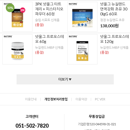
3PK 넷올그 타트
넷올그 뉴질랜드
10%
체리 + 피스타치오
면역강화 초유 30
파우더 60정
0lgG 60포
슬립 서포트 신제품
청정 뉴질랜드 초유
(품절)
138,000원
넷올그 프로오스테
넷올그 프로오스테
오 60g
오 120g
뉴질랜드 MBP 신제품
뉴질랜드 MBP 신제품
(품절)
(품절)
더보기 ▼
이용안내
|
개인정보처리방침
|
이용약관
|
PC VER
고객센터
무통장입금
기업은행 520-044598-01-021
051-502-7820