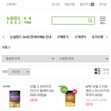
고객센터
로그인
회원가입
장바구니
마이샵
|
|
|
0
뉴질랜드 1642/면세직배송 안내
구매후기
고객센터
공지사항
넷올그
정렬
넷올그 브라이트
6PK 넷올그 타트
15%
아이즈 빌베리 60,
체리 + 피스타치오
000 30캡슐
파우더 60정
(품절)
슬립 서포트 신제품
(품절)