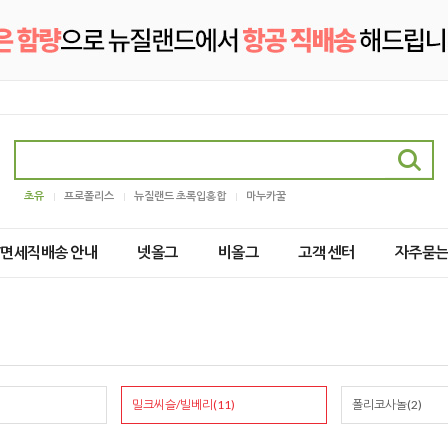
초유
프로폴리스
뉴질랜드 초록입홍합
마누카꿀
2/면세직배송 안내
넷올그
비올그
고객 센터
자주묻
밀크씨슬/빌베리(11)
폴리코사놀(2)