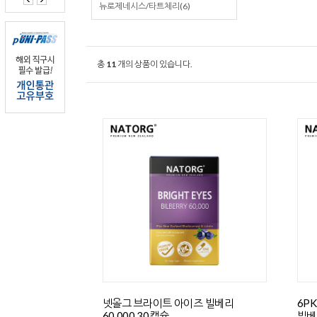
뉴로제네시스/타트체리(6)
총
11
개의 상품이 있습니다.
넷올그 브라이트 아이즈 빌베리
6P
60,000 30캡슐
빌베리