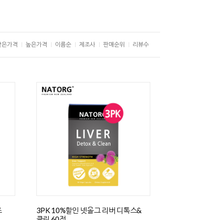
낮은가격
높은가격
이름순
제조사
판매순위
리뷰수
즈
3PK 10%할인 넷올그 리버 디톡스&
클린 60정