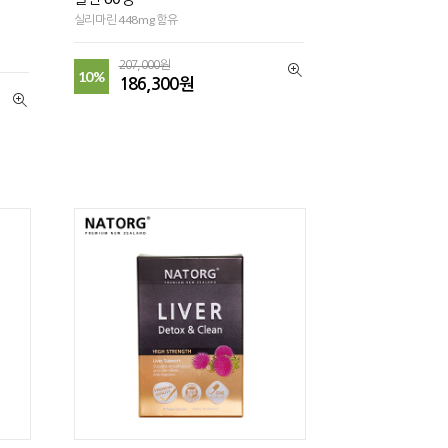
실리마린 448mg 함유
207,000원
10%
186,300원