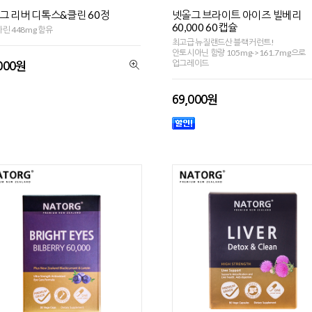
그 리버 디톡스&클린 60정
넷올그 브라이트 아이즈 빌베리
60,000 60캡슐
린 448mg 함유
최고급 뉴질랜드산 블랙커런트!
안토시아닌 함량 105mg->161.7mg으로
업그레이드
000원
69,000원