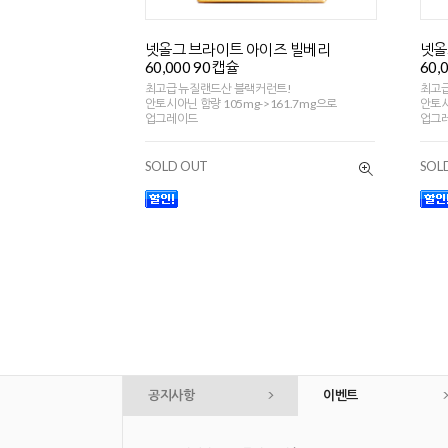
넷올그 브라이트 아이즈 빌베리
넷올
60,000 90캡슐
60,
최고급 뉴질랜드산 블랙커런트!
최고급
안토시아닌 함량 105mg->161.7mg으로
안토시
업그레이드
업그
SOLD OUT
SOL
공지사항
이벤트