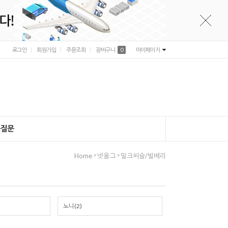
로그인
회원가입
주문조회
장바구니
0
마이페이지
는질문
>
>
Home
넷올그
밀크씨슬/빌베리
노니(2)