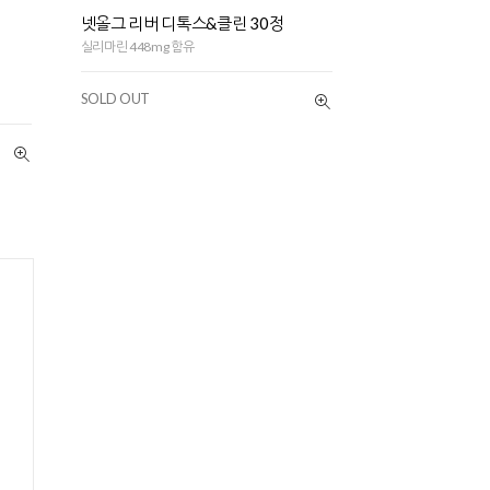
넷올그 리버 디톡스&클린 30정
실리마린 448mg 함유
SOLD OUT