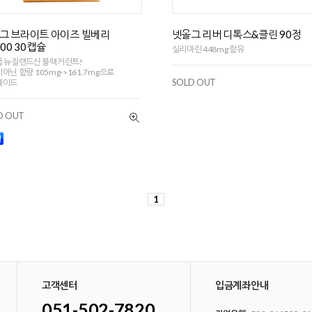
그 브라이트 아이즈 빌베리
넷올그 리버 디톡스&클린 90정
000 30캡슐
실리마린 448mg 함유
 뉴질랜드산 블랙커런트!
아닌 함량 105mg->161.7mg으로
SOLD OUT
레이드
D OUT
1
고객센터
입금계좌안내
051-502-7820