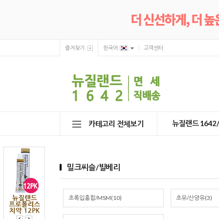
즐겨찾기
한국어
고객센터
뉴질랜드 164
카테고리 전체보기
밀크씨슬/빌베리
초록입홍합/MSM(10)
초유/산양유(3)