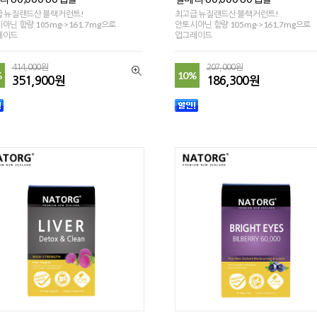
 뉴질랜드산 블랙커런트!
최고급 뉴질랜드산 블랙커런트!
아닌 함량 105mg->161.7mg으로
안토시아닌 함량 105mg->161.7mg으로
레이드
업그레이드
414,000원
207,000원
%
10%
351,900원
186,300원