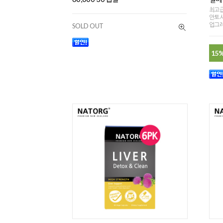
최고급
안토시
업그
SOLD OUT
15