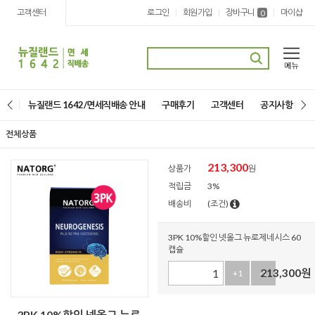
고객센터
로그인
회원가입
장바구니
마이샵
|
|
|
0
뉴질랜드 1642/면세직배송 안내
구매후기
고객센터
공지사항
전체상품
213,300
상품가
원
적립금
3%
배송비
(조건)
3PK 10%할인 넷올그 뉴로제네시스 60
캡슐
213,300
원
+1
-1
3PK 10%할인 넷올그 뉴로