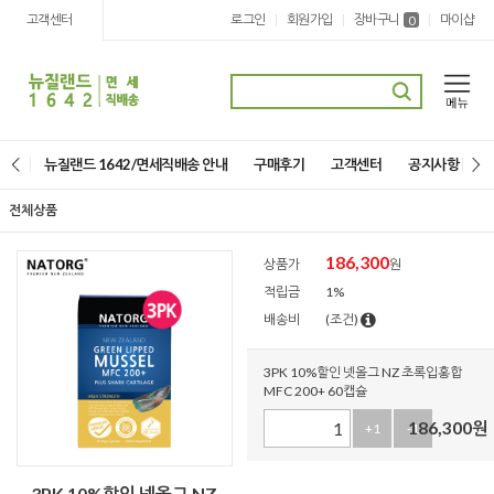
고객센터
로그인
회원가입
장바구니
마이샵
|
|
|
0
뉴질랜드 1642/면세직배송 안내
구매후기
고객센터
공지사항
전체상품
186,300
상품가
원
적립금
1%
배송비
(조건)
3PK 10%할인 넷올그 NZ 초록입홍합
MFC 200+ 60캡슐
186,300
원
+1
-1
3PK 10%할인 넷올그 NZ