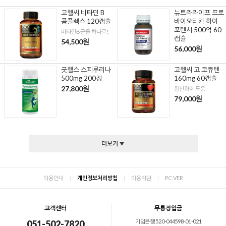
고헬씨 비타민 B
뉴트라라이프 프로
콤플렉스 120캡슐
바이오티카 하이
포텐시 500억 60
비타민B군을 하나로!
캡슐
54,500원
56,000원
굿헬스 스피루리나
고헬씨 고 코큐텐
500mg 200정
160mg 60캡슐
27,800원
항산화에 도움
79,000원
더보기 ▼
이용안내
|
개인정보처리방침
|
이용약관
|
PC VER
고객센터
무통장입금
기업은행 520-044598-01-021
051-502-7820