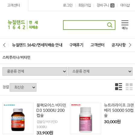
고객센터
로그인
회원가입
장바구니
마이샵
|
|
|
0
뉴질랜드 1642/면세직배송 안내
구매후기
고객센터
공지사항
스피루리나/비타민
정렬
블랙모어스 비타민
뉴트라라이프 크랜
D3 1000IU 200
베리 50000 50캡
캡슐
슐
30,000원
캡슐당 비타민D
1000IU
33,900원